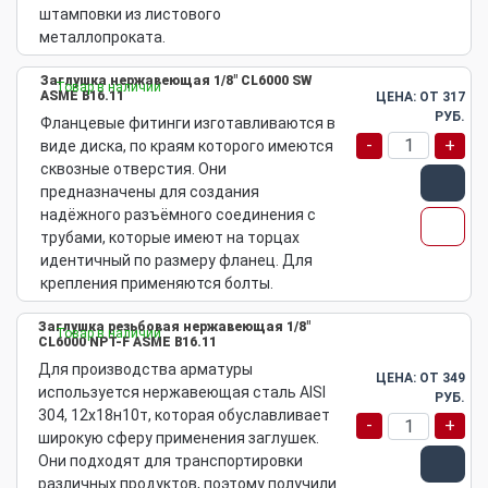
штамповки из листового
металлопроката.
Заглушка нержавеющая 1/8" CL6000 SW
Товар в наличии
ASME B16.11
ЦЕНА: ОТ
317
РУБ.
Фланцевые фитинги изготавливаются в
-
+
виде диска, по краям которого имеются
сквозные отверстия. Они
предназначены для создания
надёжного разъёмного соединения с
трубами, которые имеют на торцах
идентичный по размеру фланец. Для
крепления применяются болты.
Заглушка резьбовая нержавеющая 1/8"
Товар в наличии
CL6000 NPT-F ASME B16.11
Для производства арматуры
ЦЕНА: ОТ
349
используется нержавеющая сталь AISI
РУБ.
304, 12х18н10т, которая обуславливает
-
+
широкую сферу применения заглушек.
Они подходят для транспортировки
различных продуктов, поэтому получили