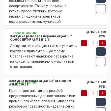
большой товарный запас всего
ассортимента. Также у нас можно
купить пресс-фитинги, которые
являются одним из элементов
водопроводных коммуникаций.
ЦЕНА: ОТ
680
Товар в наличии
Заглушка резьбовая нержавеющая 3/8"
РУБ.
CL6000 NPT-F ASME B16.11
-
+
Заглушки вентиляционные могут иметь
круглую и прямоугольную форму.
Обеспечивают надёжное перекрытие
на конце прямолинейного участка или
ответвления.
Заглушка нержавеющая 3/8" CL6000 SW
ЦЕНА: ОТ
748
Товар в наличии
ASME B16.11
РУБ.
Предлагаем заглушки с резьбой,
-
+
предназначенные для постоянного или
временного использования. Благодаря
резьбовой поверхности, изделие легко