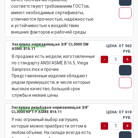
соответствуют требованиям ГОСТов,
имеют необходимые сертификаты,
отличаются прочностью, надёжностью
и устойчивостью к воздействию
внешних факторов и рабочей среды.
Заглушка нержавеющая 3/8" CL3000 SW
ЦЕНА: ОТ
562
Товар в наличии
ASME B16.11
РУБ.
В продаже есть модели, изготовленные
-
+
по стандарту ANSI/ASME B16.5, Viega
Sanpress inox и прочие.
Представленные изделия обладают
рядом преимуществ, в числе которых:
высокое качество, большой срок
службы и низкие цены.
Заглушка резьбовая нержавеющая 3/8"
Товар в наличии
CL3000 NPT-F ASME B16.11
ЦЕНА: ОТ
618
РУБ.
У нас огромный выбор заглушек,
-
+
которые можно приобрести оптом в
любом объёме. На складе всегда есть