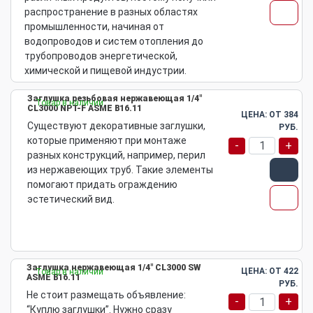
распространение в разных областях
промышленности, начиная от
водопроводов и систем отопления до
трубопроводов энергетической,
химической и пищевой индустрии.
Заглушка резьбовая нержавеющая 1/4"
Товар в наличии
CL3000 NPT-F ASME B16.11
ЦЕНА: ОТ
384
Существуют декоративные заглушки,
РУБ.
которые применяют при монтаже
-
+
разных конструкций, например, перил
из нержавеющих труб. Такие элементы
помогают придать ограждению
эстетический вид.
Заглушка нержавеющая 1/4" CL3000 SW
ЦЕНА: ОТ
422
Товар в наличии
ASME B16.11
РУБ.
Не стоит размещать объявление:
-
+
“Куплю заглушки”. Нужно сразу