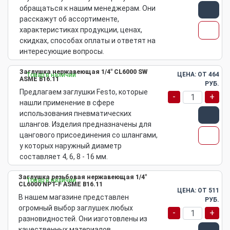
обращаться к нашим менеджерам. Они
расскажут об ассортименте,
характеристиках продукции, ценах,
скидках, способах оплаты и ответят на
интересующие вопросы.
Заглушка нержавеющая 1/4" CL6000 SW
ЦЕНА: ОТ
464
Товар в наличии
ASME B16.11
РУБ.
Предлагаем заглушки Festo, которые
-
+
нашли применение в сфере
использования пневматических
шлангов. Изделия предназначены для
цангового присоединения со шлангами,
у которых наружный диаметр
составляет 4, 6, 8 - 16 мм.
Заглушка резьбовая нержавеющая 1/4"
Товар в наличии
CL6000 NPT-F ASME B16.11
ЦЕНА: ОТ
511
В нашем магазине представлен
РУБ.
огромный выбор заглушек любых
-
+
разновидностей. Они изготовлены из
качественных материалов,