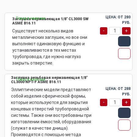
ЦЕНА: ОТ
280
Товар в наличии
Заглушка нержавеющая 1/8" CL3000 SW
РУБ.
ASME B16.11
-
+
Существует несколько видов
металлических заглушек, но все они
выполняют одинаковую функцию и
устанавливаются в тех местах
трубопровода, где нужно наглухо
закрыть отверстие.
Заглушка резьбовая нержавеющая 1/8"
Товар в наличии
CL3000 NPT-F ASME B16.11
ЦЕНА: ОТ
288
Эллиптические модели представляют
РУБ.
собой изделия сферической формы,
-
+
которые используются для закрытия
концевых отверстий трубопроводной
системы. Также они востребованы при
изготовлении ёмкостей, оборудования
(служат в качестве днища).
Производятся с помощью метода